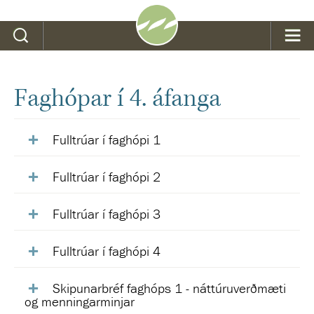
Leit
Faghópar í 4. áfanga
Fulltrúar í faghópi 1
Fulltrúar í faghópi 2
Fulltrúar í faghópi 3
Fulltrúar í faghópi 4
Skipunarbréf faghóps 1 - náttúruverðmæti
og menningarminjar