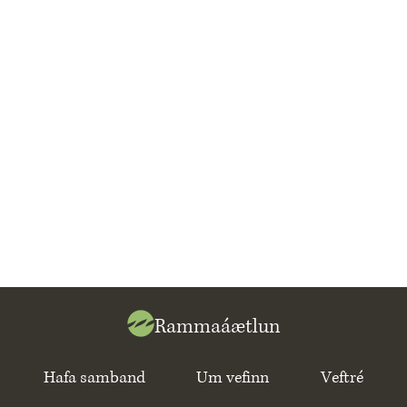
Rammaáætlun
Hafa samband
Um vefinn
Veftré