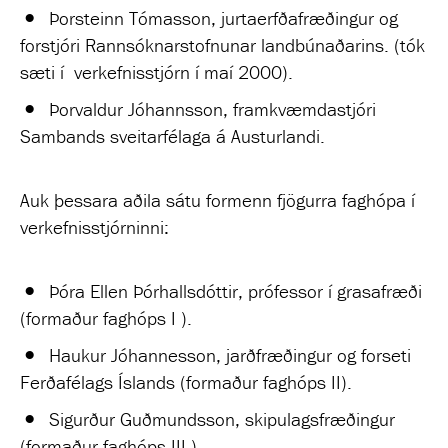
Þorsteinn Tómasson, jurtaerfðafræðingur og
forstjóri Rannsóknarstofnunar landbúnaðarins. (tók
sæti í verkefnisstjórn í maí 2000).
Þorvaldur Jóhannsson, framkvæmdastjóri
Sambands sveitarfélaga á Austurlandi.
Auk þessara aðila sátu formenn fjögurra faghópa í
verkefnisstjórninni:
Þóra Ellen Þórhallsdóttir, prófessor í grasafræði
(formaður faghóps I ).
Haukur Jóhannesson, jarðfræðingur og forseti
Ferðafélags Íslands (formaður faghóps II).
Sigurður Guðmundsson, skipulagsfræðingur
(formaður faghóps III ).