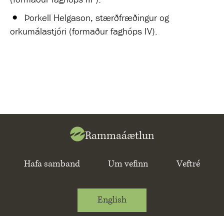
Þorkell Helgason, stærðfræðingur og
orkumálastjóri (formaður faghóps IV).
Rammaáætlun
Hafa samband
Um vefinn
Veftré
English