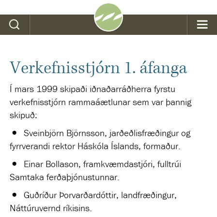
Leit
Verkefnisstjórn 1. áfanga
Í mars 1999 skipaði iðnaðarráðherra fyrstu
verkefnisstjórn rammaáætlunar sem var þannig
skipuð:
Sveinbjörn Björnsson, jarðeðlisfræðingur og
fyrrverandi rektor Háskóla Íslands, formaður.
Einar Bollason, framkvæmdastjóri, fulltrúi
Samtaka ferðaþjónustunnar.
Guðríður Þorvarðardóttir, landfræðingur,
Náttúruvernd ríkisins.