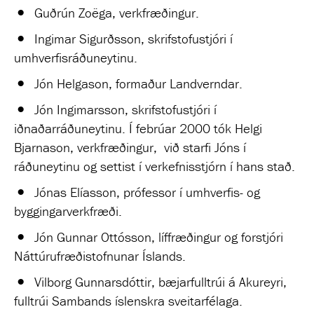
Guðrún Zoëga, verkfræðingur.
Ingimar Sigurðsson, skrifstofustjóri í
umhverfisráðuneytinu.
Jón Helgason, formaður Landverndar.
Jón Ingimarsson, skrifstofustjóri í
iðnaðarráðuneytinu. Í febrúar 2000 tók Helgi
Bjarnason, verkfræðingur, við starfi Jóns í
ráðuneytinu og settist í verkefnisstjórn í hans stað.
Jónas Elíasson, prófessor í umhverfis- og
byggingarverkfræði.
Jón Gunnar Ottósson, líffræðingur og forstjóri
Náttúrufræðistofnunar Íslands.
Vilborg Gunnarsdóttir, bæjarfulltrúi á Akureyri,
fulltrúi Sambands íslenskra sveitarfélaga.