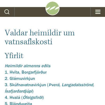
Leit
Valdar heimildir um
vatnsaflskosti
Yfirlit
Heimildir almenns eðlis
1. Hvíta, Borgarfjörður
2. Glámuvirkjun
3. Skúfnavatnavirkjun (
Þverá, Langadalsströnd,
Ísafjarðardjúpi
)
4. Hvalá (
Ófeigsfirði
)
5. Blönduveita