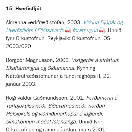
15.
Hverfisfljót
Almenna verkfræðistofan, 2003.
Virkjun Djúpár og
Hverfisfljóts í Fljótshverfi:
forathugun
.
Unnið
fyrir
Orkustofnun. Reykjavík: Orkustofnun. OS-
2003/020.
Borgþór Magnússon, 2003.
Vistgerðir á afréttum
Skaftártungna og Síðumanna
.
Kynning
Náttúrufræðistofnunar á fundi faghóps II, 22.
janúar 2003
.
Rögnvaldur Guðmundsson, 2001.
Ferðamenn á
Torfajökulssvæði, Síðuvatnasvæði, norðan
Hofsjökuls og viðmiðunarhópar á láglendi:
símakönnun meðal Íslendinga
. Unnið fyrir
Orkustofnun og rammaáætlun, mars 2001.