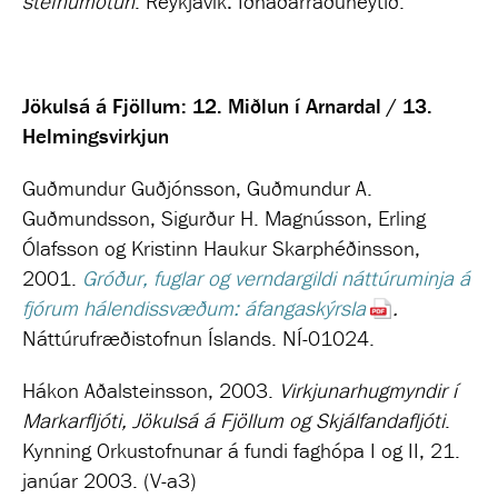
stefnumótun
. Reykjavík: Iðnaðarráðuneytið.
Jökulsá á Fjöllum: 12. Miðlun í Arnardal / 13.
Helmingsvirkjun
Guðmundur Guðjónsson, Guðmundur A.
Guðmundsson, Sigurður H. Magnússon, Erling
Ólafsson og Kristinn Haukur Skarphéðinsson,
2001.
Gróður, fuglar og verndargildi náttúruminja á
fjórum hálendissvæðum: áfangaskýrsla
.
Náttúrufræðistofnun Íslands. NÍ-01024.
Hákon Aðalsteinsson, 2003.
Virkjunarhugmyndir í
Markarfljóti, Jökulsá á Fjöllum og Skjálfandafljóti
.
Kynning Orkustofnunar á fundi faghópa I og II, 21.
janúar 2003. (V-a3)