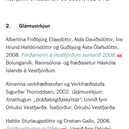
2. Glámuvirkjun
Albertína Friðbjörg Elíasdóttir, Alda Davíðsdóttir, Íris
Hrund Halldórsdóttir og Guðbjörg Ásta Ólafsdóttir,
2008.
Ferðamenn á Vestfjörðum sumarið 2008.
Bolungarvík: Rannsókna- og fræðasetur Háskóla
Íslands á Vestfjörðum.
Almenna verkfræðistofan og Verkfræðistofa
Sigurðar Thoroddsen, 2002.
Glámuvirkjun:
forathugun- „bráðabirgðaskýrsla“.
Unnið fyrir
Orkubú Vestfjarða. Ísafjörður: Orkubú Vestfjarða.
Hafdís Sturlaugsdóttir og Cristian Gallo, 2008.
Gróðurathugun á Glámu
. Unnið fyrir Orkubú