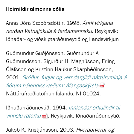
Heimildir almenns eðlis
Anna Dóra Sæþórsdóttir, 1998.
Áhrif virkjana
norðan Vatnajökuls á ferðamennsku.
Reykjavík:
Iðnaðar- og viðskiptaráðuneytið og Landsvirkjun.
Guðmundur Guðjónsson, Guðmundur A.
Guðmundsson, Sigurður H. Magnússon, Erling
Ólafsson og Kristinn Haukur Skarphéðinsson,
2001.
Gróður, fuglar og verndargildi náttúruminja á
fjórum hálendissvæðum: áfangaskýrsla
.
Náttúrufræðistofnun Íslands. NÍ-01024.
Iðnaðarráðuneytið, 1994.
Innlendar orkulindir til
vinnslu raforku
.
Reykjavík: Iðnaðarráðuneytið.
Jakob K. Kristjánsson, 2003.
Hveraörverur og