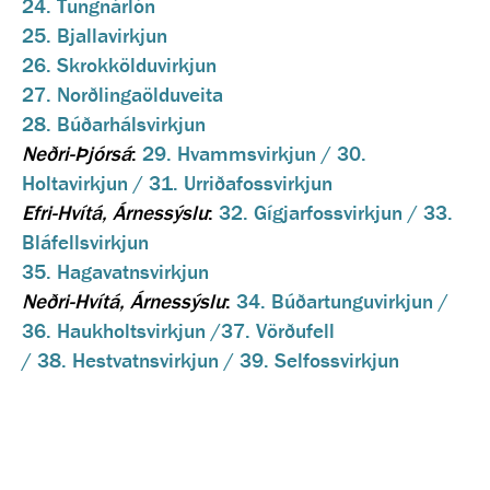
24. Tungnárlón
25. Bjallavirkjun
26. Skrokkölduvirkjun
27. Norðlingaölduveita
28. Búðarhálsvirkjun
Neðri-Þjórsá
:
29. Hvammsvirkjun / 30.
Holtavirkjun / 31. Urriðafossvirkjun
Efri-Hvítá, Árnessýslu
:
32. Gígjarfossvirkjun / 33.
Bláfellsvirkjun
35. Hagavatnsvirkjun
Neðri-Hvítá, Árnessýslu
:
34. Búðartunguvirkjun /
36. Haukholtsvirkjun /37. Vörðufell
/ 38. Hestvatnsvirkjun / 39. Selfossvirkjun