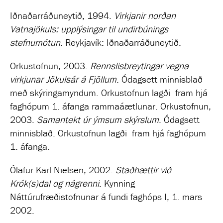
Iðnaðarráðuneytið, 1994.
Virkjanir norðan
Vatnajökuls: upplýsingar til undirbúnings
stefnumótun
. Reykjavík: Iðnaðarráðuneytið.
Orkustofnun, 2003.
Rennslisbreytingar vegna
virkjunar Jökulsár á Fjöllum
. Ódagsett minnisblað
með skýringamyndum. Orkustofnun lagði fram hjá
faghópum 1. áfanga rammaáætlunar. Orkustofnun,
2003.
Samantekt úr ýmsum skýrslum
. Ódagsett
minnisblað. Orkustofnun lagði fram hjá faghópum
1. áfanga.
Ólafur Karl Nielsen, 2002.
Staðhættir við
Krók(s)dal og nágrenni
.
Kynning
Náttúrufræðistofnunar á fundi faghóps I, 1. mars
2002.