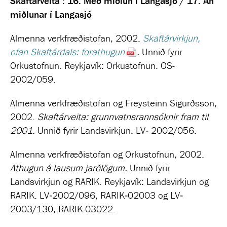
Skaftárveita : 16. Með miðlun í Langasjó / 17. Án
miðlunar í Langasjó
Almenna verkfræðistofan, 2002.
Skaftárvirkjun,
ofan Skaftárdals: forathugun
.
Unnið fyrir
Orkustofnun. Reykjavík: Orkustofnun. OS-
2002/059.
Almenna verkfræðistofan og Freysteinn Sigurðsson,
2002.
Skaftárveita: grunnvatnsrannsóknir fram til
2001.
Unnið fyrir Landsvirkjun. LV‐ 2002/056.
Almenna verkfræðistofan og Orkustofnun, 2002.
Athugun á lausum jarðlögum.
Unnið fyrir
Landsvirkjun og RARIK. Reykjavík: Landsvirkjun og
RARIK. LV‐2002/096, RARIK‐02003 og LV‐
2003/130, RARIK-03022.