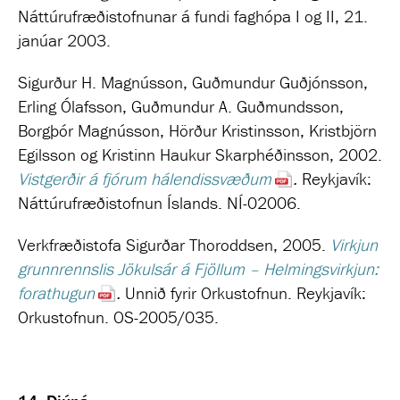
Náttúrufræðistofnunar á fundi faghópa I og
II, 21.
janúar 2003.
Sigurður H. Magnússon, Guðmundur Guðjónsson,
Erling Ólafsson, Guðmundur A. Guðmundsson,
Borgþór Magnússon, Hörður Kristinsson, Kristbjörn
Egilsson og Kristinn Haukur Skarphéðinsson, 2002.
Vistgerðir á fjórum hálendissvæðum
.
Reykjavík:
Náttúrufræðistofnun Íslands. NÍ-02006.
Verkfræðistofa Sigurðar Thoroddsen, 2005.
Virkjun
grunnrennslis Jökulsár á Fjöllum – Helmingsvirkjun:
forathugun
.
Unnið fyrir Orkustofnun. Reykjavík:
Orkustofnun. OS-2005/035.