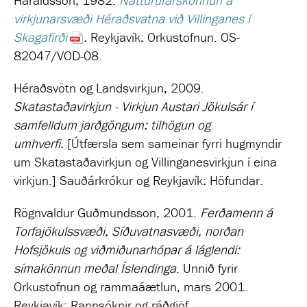
Haraldsson, 1982.
Náttúrufarskönnun á
virkjunarsvæði Héraðsvatna við Villinganes í
Skagafirði
.
Reykjavík: Orkustofnun. OS-
82047/VOD-08.
Héraðsvötn og Landsvirkjun, 2009.
Skatastaðavirkjun - Virkjun Austari Jökulsár í
samfelldum jarðgöngum: tilhögun og
umhverfi.
[Útfærsla sem sameinar fyrri hugmyndir
um Skatastaðavirkjun og Villinganesvirkjun í eina
virkjun.] Sauðárkrókur og Reykjavík: Höfundar.
Rögnvaldur Guðmundsson, 2001.
Ferðamenn á
Torfajökulssvæði, Síðuvatnasvæði, norðan
Hofsjökuls og viðmiðunarhópar á láglendi:
símakönnun meðal Íslendinga
. Unnið fyrir
Orkustofnun og rammaáætlun, mars 2001.
Reykjavík: Rannsóknir og ráðgjöf