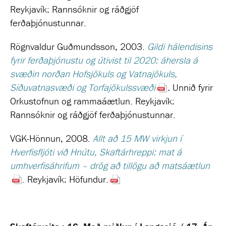
Reykjavík: Rannsóknir og ráðgjöf
ferðaþjónustunnar.
Rögnvaldur Guðmundsson, 2003.
Gildi hálendisins
fyrir ferðaþjónustu og útivist til 2020: áhersla á
svæðin norðan Hofsjökuls og Vatnajökuls,
Síðuvatnasvæði og Torfajökulssvæði
.
Unnið fyrir
Orkustofnun og rammaáætlun.
Reykjavík:
Rannsóknir og ráðgjöf ferðaþjónustunnar.
VGK-Hönnun, 2008.
Allt að 15 MW virkjun í
Hverfisfljóti við Hnútu, Skaftárhreppi: mat á
umhverfisáhrifum – drög að tillögu að matsáætlun
. Reykjavík: Höfundur.