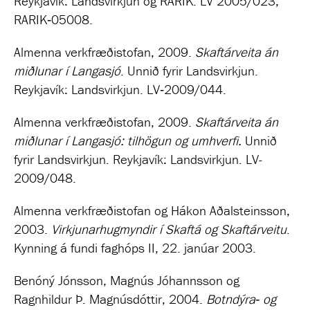
Reykjavík: Landsvirkjun og RARIK. LV 2005/023,
RARIK‐05008.
Almenna verkfræðistofan, 2009.
Skaftárveita án
miðlunar í Langasjó
. Unnið fyrir Landsvirkjun.
Reykjavík: Landsvirkjun. LV‐2009/044.
Almenna verkfræðistofan, 2009.
Skaftárveita án
miðlunar í Langasjó: tilhögun og umhverfi.
Unnið
fyrir Landsvirkjun. Reykjavík: Landsvirkjun. LV-
2009/048.
Almenna verkfræðistofan og Hákon Aðalsteinsson,
2003.
Virkjunarhugmyndir í Skaftá og Skaftárveitu
.
Kynning á fundi faghóps II, 22. janúar 2003.
Benóný Jónsson, Magnús Jóhannsson og
Ragnhildur Þ. Magnúsdóttir, 2004.
Botndýra‐ og