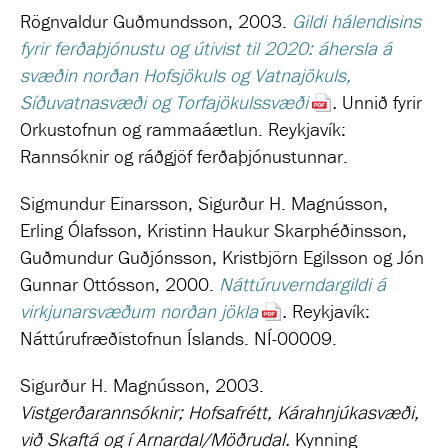
Rögnvaldur Guðmundsson, 2003.
Gildi hálendisins
fyrir ferðaþjónustu og útivist til 2020: áhersla á
svæðin norðan Hofsjökuls og Vatnajökuls,
Síðuvatnasvæði og Torfajökulssvæði
.
Unnið fyrir
Orkustofnun og rammaáætlun.
Reykjavík:
Rannsóknir og ráðgjöf ferðaþjónustunnar.
Sigmundur Einarsson, Sigurður H. Magnússon,
Erling Ólafsson, Kristinn Haukur Skarphéðinsson,
Guðmundur Guðjónsson, Kristbjörn Egilsson og Jón
Gunnar Ottósson, 2000.
Náttúruverndargildi á
virkjunarsvæðum norðan jökla
.
Reykjavík:
Náttúrufræðistofnun Íslands. NÍ-00009.
Sigurður H. Magnússon, 2003.
Vistgerðarannsóknir; Hofsafrétt, Kárahnjúkasvæði,
við Skaftá og í Arnardal/Möðrudal
.
Kynning