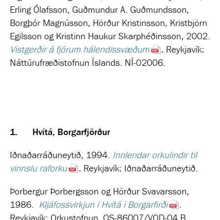
Erling Ólafsson, Guðmundur A. Guðmundsson,
Borgþór Magnússon, Hörður Kristinsson, Kristbjörn
Egilsson og Kristinn Haukur Skarphéðinsson, 2002.
Vistgerðir á fjórum hálendissvæðum
.
Reykjavík:
Náttúrufræðistofnun Íslands. NÍ-02006.
1.
Hvítá, Borgarfjörður
Iðnaðarráðuneytið, 1994.
Innlendar orkulindir til
vinnslu raforku
.
Reykjavík: Iðnaðarráðuneytið.
Þorbergur Þorbergsson og Hörður Svavarsson,
1986.
Kljáfossvirkjun í Hvítá í Borgarfirði
.
Reykjavík: Orkustofnun. OS-86007/VOD-04 B.