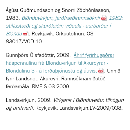
Ágúst Guðmundsson og Snorri Zóphóníasson,
1983.
Blönduvirkjun, jarðfræðirannsóknir
1982:
stíflustæði og skurðleiðir: viðauki - aurburður í
Blöndu
.
Reykjavík: Orkustofnun. OS-
83017/VOD-10.
Gunnþóra Ólafsdóttir, 2009.
Áhrif fyrirhugaðrar
háspennulínu frá Blönduvirkjun til Akureyrar -
Blöndulínu 3 - á ferðaþjónustu og útivist
. Unnið
fyrir Landsnet. Akureyri: Rannsóknamiðstöð
ferðamála. RMF-S-03-2009.
Landsvirkjun, 2009.
Virkjanir í Blönduveitu: tilhögun
og umhverfi.
Reykjavík: Landsvirkjun.LV-2009/038.