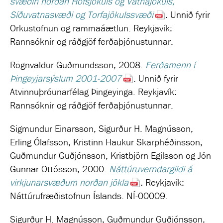
svæðin norðan Hofsjökuls og Vatnajökuls,
Síðuvatnasvæði og Torfajökulssvæði
.
Unnið fyrir
Orkustofnun og rammaáætlun.
Reykjavík:
Rannsóknir og ráðgjöf ferðaþjónustunnar.
Rögnvaldur Guðmundsson, 2008.
Ferðamenn í
Þingeyjarsýslum 2001-2007
. Unnið fyrir
Atvinnuþróunarfélag Þingeyinga. Reykjavík:
Rannsóknir og ráðgjöf ferðaþjónustunnar.
Sigmundur Einarsson, Sigurður H. Magnússon,
Erling Ólafsson, Kristinn Haukur Skarphéðinsson,
Guðmundur Guðjónsson, Kristbjörn Egilsson og Jón
Gunnar Ottósson, 2000.
Náttúruverndargildi á
virkjunarsvæðum norðan jökla
.
Reykjavík:
Náttúrufræðistofnun Íslands. NÍ-00009.
Sigurður H. Magnússon, Guðmundur Guðjónsson,