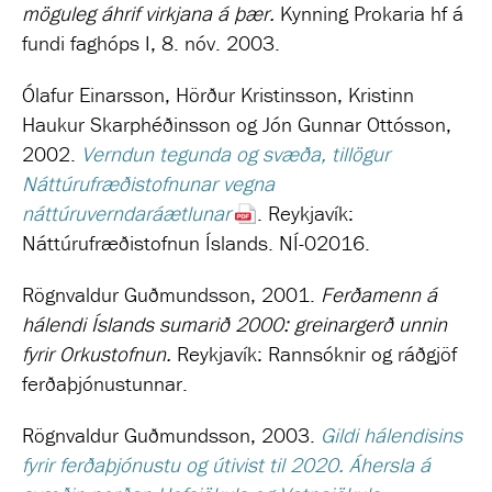
möguleg áhrif virkjana á þær
.
Kynning Prokaria hf á
fundi faghóps I, 8. nóv. 2003.
Ólafur Einarsson, Hörður Kristinsson, Kristinn
Haukur Skarphéðinsson og Jón Gunnar Ottósson,
2002.
Verndun tegunda og svæða, tillögur
Náttúrufræðistofnunar vegna
náttúruverndaráætlunar
. Reykjavík:
Náttúrufræðistofnun Íslands. NÍ-02016.
Rögnvaldur Guðmundsson, 2001.
Ferðamenn á
hálendi Íslands sumarið 2000:
greinargerð unnin
fyrir Orkustofnun.
Reykjavík:
Rannsóknir og ráðgjöf
ferðaþjónustunnar.
Rögnvaldur Guðmundsson, 2003.
Gildi hálendisins
fyrir ferðaþjónustu og útivist til 2020. Áhersla á