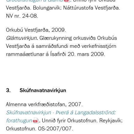
Vestfjarða. Bolungarvík: Náttúrustofa Vestfjarða.
NV nr. 24-08.
Orkubú Vestfjarða, 2009.
Glámuvirkjun.
Glærukynning orkusviðs Orkubús
Vestfjarða á samráðsfundi með verkefnisstjórn
rammaáætlunar á Ísafirði 20. mars 2009.
3.
Skúfnavatnavirkjun
Almenna verkfræðistofan, 2007.
Skúfnavatnavirkjun - Þverá á Langadalsströnd:
forathugun
.
Unnið fyrir Orkustofnun. Reykjavík:
Orkustofnun. OS-2007/007.