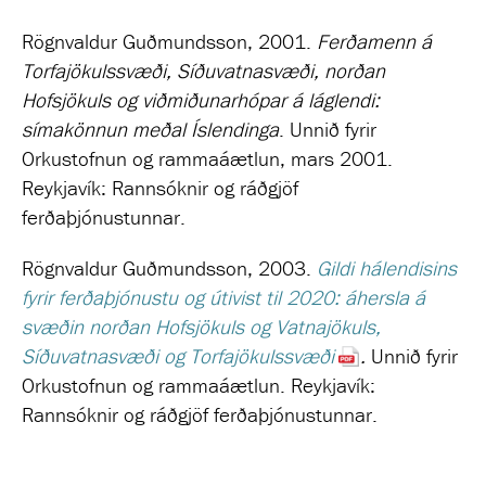
Rögnvaldur Guðmundsson, 2001.
Ferðamenn á
Torfajökulssvæði, Síðuvatnasvæði, norðan
Hofsjökuls og viðmiðunarhópar á láglendi:
símakönnun meðal Íslendinga
. Unnið fyrir
Orkustofnun og rammaáætlun, mars 2001.
Reykjavík: Rannsóknir og ráðgjöf
ferðaþjónustunnar.
Rögnvaldur Guðmundsson, 2003.
Gildi hálendisins
fyrir ferðaþjónustu og útivist til 2020: áhersla á
svæðin norðan Hofsjökuls og Vatnajökuls,
Síðuvatnasvæði og Torfajökulssvæði
.
Unnið fyrir
Orkustofnun og rammaáætlun.
Reykjavík:
Rannsóknir og ráðgjöf ferðaþjónustunnar.