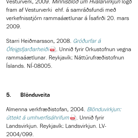
Vesturverk, 2009.
Minnisblöð um Hvalárvirkjun
lögð
fram af Vesturverki ehf. á samráðsfundi með
verkefnisstjórn rammaáætlunar á Ísafirði 20. mars
2009.
Starri Heiðmarsson, 2008.
Gróðurfar á
Ófeigsfjarðarheiði
. Unnið fyrir Orkustofnun vegna
rammaáætlunar. Reykjavík: Náttúrufræðistofnun
Íslands. NÍ-08005.
5.
Blönduveita
Almenna verkfræðistofan, 2004.
Blönduvirkjun:
úttekt á umhverfisáhrifum
. Unnið fyrir
Landsvirkjun. Reykjavík: Landsvirkjun.
LV-
2004/099.