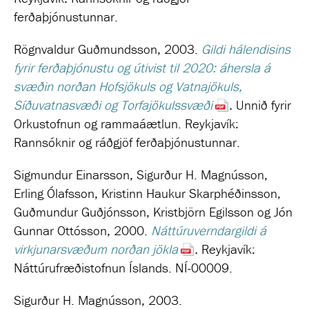
ferðaþjónustunnar.
Rögnvaldur Guðmundsson, 2003.
Gildi hálendisins
fyrir ferðaþjónustu og útivist til 2020: áhersla á
svæðin norðan Hofsjökuls og Vatnajökuls,
Síðuvatnasvæði og Torfajökulssvæði
.
Unnið fyrir
Orkustofnun og rammaáætlun.
Reykjavík:
Rannsóknir og ráðgjöf ferðaþjónustunnar.
Sigmundur Einarsson, Sigurður H. Magnússon,
Erling Ólafsson, Kristinn Haukur Skarphéðinsson,
Guðmundur Guðjónsson, Kristbjörn Egilsson og Jón
Gunnar Ottósson, 2000.
Náttúruverndargildi á
virkjunarsvæðum norðan jökla
.
Reykjavík:
Náttúrufræðistofnun Íslands. NÍ-00009.
Sigurður H. Magnússon, 2003.