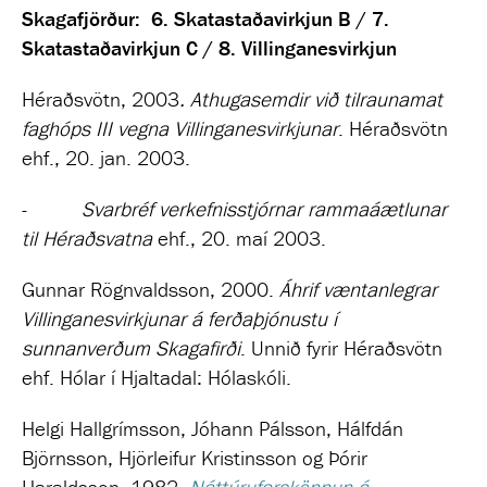
Skagafjörður: 6. Skatastaðavirkjun B / 7.
Skatastaðavirkjun C / 8. Villinganesvirkjun
Héraðsvötn, 2003
. Athugasemdir við tilraunamat
faghóps III vegna Villinganesvirkjunar
.
Héraðsvötn
ehf., 20. jan. 2003.
-
Svarbréf verkefnisstjórnar rammaáætlunar
til Héraðsvatna
ehf.
, 20. maí 2003.
Gunnar Rögnvaldsson, 2000.
Áhrif væntanlegrar
Villinganesvirkjunar á ferðaþjónustu í
sunnanverðum Skagafirði
.
Unnið fyrir Héraðsvötn
ehf.
Hólar í Hjaltadal:
Hólaskóli.
Helgi Hallgrímsson, Jóhann Pálsson, Hálfdán
Björnsson, Hjörleifur Kristinsson og Þórir