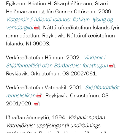
Egilsson, Kristinn H. Skarphéðinsson, Starri
Heiðmarsson og Jón Gunnar Ottósson, 2009.
Vistgerðir á hálendi Íslands: flokkun, lýsing og
verndargildi
.
Náttúrufræðistofnun Íslands fyrir
rammaáætlun. Reykjavík: Náttúrufræðistofnun
Íslands. NÍ-09008.
Verkfræðistofan Hönnun, 2002.
Virkjanir í
Skjálfandafljóti ofan Bárðardals: forathugun
.
Reykjavík:
Orkustofnun
. OS-2002/061.
Verkfræðistofan Vatnaskil, 2001.
Skjálfandafljót:
rennslislíkan
. Reykjavík: Orkustofnun. OS-
2001/029.
Iðnaðarráðuneytið, 1994.
Virkjanir norðan
Vatnajökuls: upplýsingar til undirbúnings