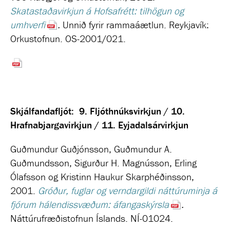
Skatastaðavirkjun á Hofsafrétt: tilhögun og
umhverfi
.
Unnið fyrir rammaáætlun. Reykjavík:
Orkustofnun. OS-2001/021.
Skjálfandafljót: 9. Fljóthnúksvirkjun / 10.
Hrafnabjargavirkjun / 11. Eyjadalsárvirkjun
Guðmundur Guðjónsson, Guðmundur A.
Guðmundsson, Sigurður H. Magnússon, Erling
Ólafsson og Kristinn Haukur Skarphéðinsson,
2001.
Gróður, fuglar og verndargildi náttúruminja á
fjórum hálendissvæðum: áfangaskýrsla
.
Náttúrufræðistofnun Íslands. NÍ-01024.