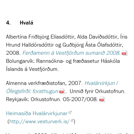
4. Hvalá
Albertína Friðbjörg Elíasdóttir, Alda Davíðsdóttir, Íris
Hrund Halldórsdóttir og Guðbjörg Ásta Ólafsdóttir,
2008.
Ferðamenn á Vestfjörðum sumarið 2008.
Bolungarvík: Rannsókna- og fræðasetur Háskóla
Íslands á Vestfjörðum.
Almenna verkfræðistofan, 2007.
Hvalárvirkjun í
Ófeigsfirði: forathugun
.
Unnið fyrir Orkustofnun.
Reykjavík: Orkustofnun. OS-2007/008.
Heimasíða Hvalárvirkjunar
(
http://www.vesturverk.is/
)