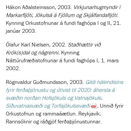
Hákon Aðalsteinsson, 2003.
Virkjunarhugmyndir í
Markarfljóti, Jökulsá á Fjöllum og Skjálfandafljóti
.
Kynning Orkustofnunar á fundi faghópa I og II, 21.
janúar 2003.
Ólafur Karl Nielsen, 2002.
Staðhættir við
Krók(s)dal og nágrenni.
Kynning
Náttúrufræðistofnunar á fundi faghóps I, 1. mars
2002.
Rögnvaldur Guðmundsson, 2003.
Gildi hálendisins
fyrir ferðaþjónustu og útivist til 2020: áhersla á
svæðin norðan Hofsjökuls og Vatnajökuls,
Síðuvatnasvæði og Torfajökulssvæði
.
Unnið fyrir
Orkustofnun og rammaáætlun.
Reykjavík:
Rannsóknir og ráðgjöf ferðaþjónustunnar.