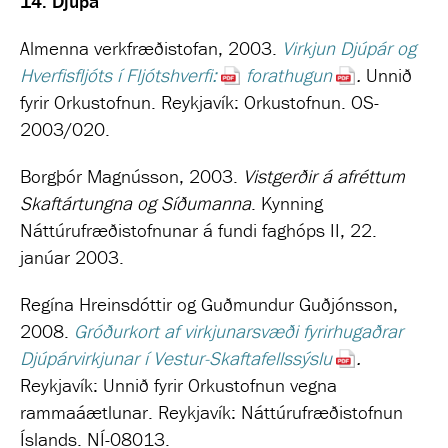
14.
Djúpá
Almenna verkfræðistofan, 2003.
Virkjun Djúpár og
Hverfisfljóts í Fljótshverfi:
forathugun
.
Unnið
fyrir
Orkustofnun. Reykjavík: Orkustofnun. OS-
2003/020.
Borgþór Magnússon, 2003.
Vistgerðir á afréttum
Skaftártungna og Síðumanna
.
Kynning
Náttúrufræðistofnunar á fundi faghóps II, 22.
janúar 2003
.
Regína Hreinsdóttir og Guðmundur Guðjónsson,
2008.
Gróðurkort af virkjunarsvæði fyrirhugaðrar
Djúpárvirkjunar í Vestur-Skaftafellssýslu
.
Reykjavík: Unnið fyrir Orkustofnun vegna
rammaáætlunar. Reykjavík: Náttúrufræðistofnun
Íslands. NÍ-08013.