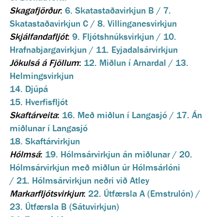
Skagafjörður
:
6. Skatastaðavirkjun B / 7.
Skatastaðavirkjun C / 8. Villinganesvirkjun
Skjálfandafljót
:
9. Fljótshnúksvirkjun / 10.
Hrafnabjargavirkjun / 11. Eyjadalsárvirkjun
Jökulsá á Fjöllum
:
12. Miðlun í Arnardal / 13.
Helmingsvirkjun
14. Djúpá
15. Hverfisfljót
Skaftárveita
:
16. Með miðlun í Langasjó / 17. Án
miðlunar í Langasjó
18. Skaftárvirkjun
Hólmsá
:
19. Hólmsárvirkjun án miðlunar / 20.
Hólmsárvirkjun með miðlun úr Hólmsárlóni
/ 21. Hólmsárvirkjun neðri við Atley
Markarfljótsvirkjun
:
22. Útfærsla A (Emstrulón) /
23. Útfærsla B (Sátuvirkjun)