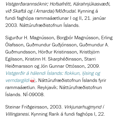
Vistgerðarannsóknir; Hofsafrétt, Kárahnjúkasvæði,
við Skaftá og í Arnardal/Möðrudal
.
Kynning á
fundi
faghópa rammaáætlunar I og II, 21. janúar
2003. Náttúrufræðistofnun Íslands.
Sigurður H. Magnússon, Borgþór Magnússon, Erling
Ólafsson, Guðmundur Guðjónsson, Guðmundur A.
Guðmundsson, Hörður Kristinsson, Kristbjörn
Egilsson, Kristinn H. Skarphéðinsson, Starri
Heiðmarsson og Jón Gunnar Ottósson, 2009.
Vistgerðir á hálendi Íslands: flokkun, lýsing og
verndargildi
.
Náttúrufræðistofnun Íslands fyrir
rammaáætlun. Reykjavík: Náttúrufræðistofnun
Íslands. NÍ-09008.
Steinar Friðgeirsson, 2003.
Virkjunarhugmynd í
Villinganesi
.
Kynning Rarik á fundi faghóps I, 22.