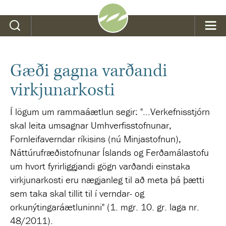
Leit
Gæði gagna varðandi
virkjunarkosti
Í lögum um rammaáætlun segir: "...Verkefnisstjórn
skal leita umsagnar Umhverfisstofnunar,
Fornleifaverndar ríkisins (nú Minjastofnun),
Náttúrufræðistofnunar Íslands og Ferðamálastofu
um hvort fyrirliggjandi gögn varðandi einstaka
virkjunarkosti eru nægjanleg til að meta þá þætti
sem taka skal tillit til í verndar- og
orkunýtingaráætluninni" (1. mgr. 10. gr. laga nr.
48/2011).