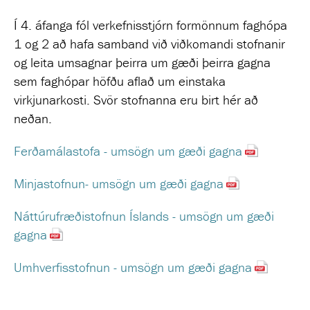
Í 4. áfanga fól verkefnisstjórn formönnum faghópa
1 og 2 að hafa samband við viðkomandi stofnanir
og leita umsagnar þeirra um gæði þeirra gagna
sem faghópar höfðu aflað um einstaka
virkjunarkosti. Svör stofnanna eru birt hér að
neðan.
Ferðamálastofa - umsögn um gæði gagna
Minjastofnun- umsögn um gæði gagna
Náttúrufræðistofnun Íslands - umsögn um gæði
gagna
Umhverfisstofnun - umsögn um gæði gagna