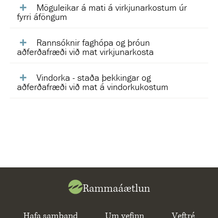
Möguleikar á mati á virkjunarkostum úr
fyrri áföngum
Rannsóknir faghópa og þróun
aðferðafræði við mat virkjunarkosta
Vindorka - staða þekkingar og
aðferðafræði við mat á vindorkukostum
Rammaáætlun
Hafa samband
Um vefinn
Veftré