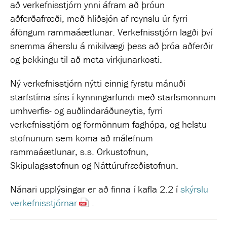
að verkefnisstjórn ynni áfram að þróun
aðferðafræði, með hliðsjón af reynslu úr fyrri
áföngum rammaáætlunar. Verkefnisstjórn lagði því
snemma áherslu á mikilvægi þess að þróa aðferðir
og þekkingu til að meta virkjunarkosti.
Ný verkefnisstjórn nýtti einnig fyrstu mánuði
starfstíma síns í kynningarfundi með starfsmönnum
umhverfis- og auðlindaráðuneytis, fyrri
verkefnisstjórn og formönnum faghópa, og helstu
stofnunum sem koma að málefnum
rammaáætlunar, s.s. Orkustofnun,
Skipulagsstofnun og Náttúrufræðistofnun.
Nánari upplýsingar er að finna í kafla 2.2 í
skýrslu
verkefnisstjórnar
.