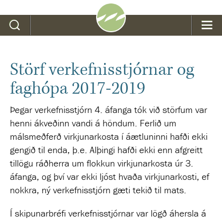
Leit
Störf verkefnisstjórnar og
faghópa 2017-2019
Þegar verkefnisstjórn 4. áfanga tók við störfum var
henni ákveðinn vandi á höndum. Ferlið um
málsmeðferð virkjunarkosta í áætluninni hafði ekki
gengið til enda, þ.e. Alþingi hafði ekki enn afgreitt
tillögu ráðherra um flokkun virkjunarkosta úr 3.
áfanga, og því var ekki ljóst hvaða virkjunarkosti, ef
nokkra, ný verkefnisstjórn gæti tekið til mats.
Í skipunarbréfi verkefnisstjórnar var lögð áhersla á