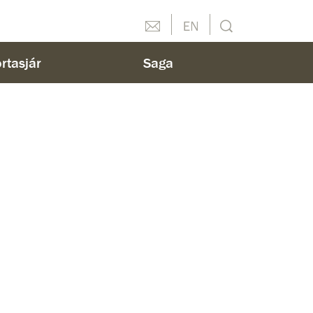
Hafðu samband
English
Leit
rtasjár
Saga