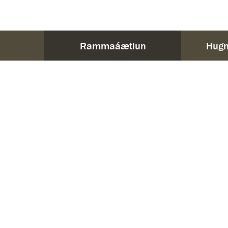
Rammaáætlun
Hugm