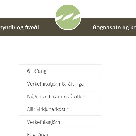
yndir og fræði
-
Gagnasafn og ko
6. áfangi
Verkefnisstjórn 6. áfanga
Núgildandi rammaáætlun
Allir virkjunarkostir
Verkefnisstjórn
Faghópar