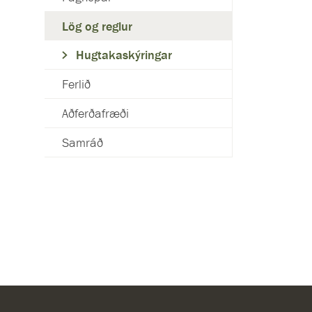
Lög og reglur
Hugtakaskýringar
Ferlið
Aðferðafræði
Samráð