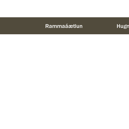
Rammaáætlun
Hugm