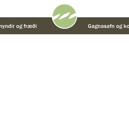
yndir og fræði
-
Gagnasafn og ko