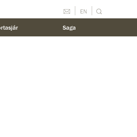
Hafðu samband
English
Leit
rtasjár
Saga