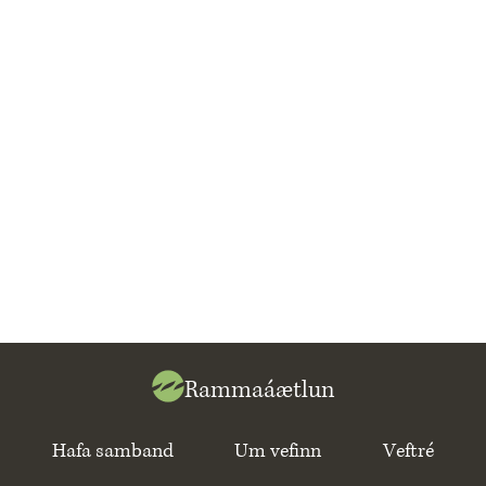
Rammaáætlun
Hafa samband
Um vefinn
Veftré