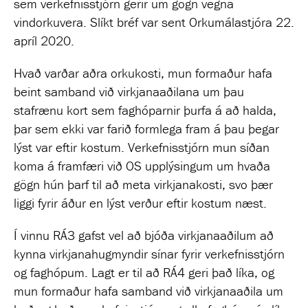
sem verkefnisstjórn gerir um gögn vegna
vindorkuvera. Slíkt bréf var sent Orkumálastjóra 22.
apríl 2020.
Hvað varðar aðra orkukosti, mun formaður hafa
beint samband við virkjanaaðilana um þau
stafrænu kort sem faghóparnir þurfa á að halda,
þar sem ekki var farið formlega fram á þau þegar
lýst var eftir kostum. Verkefnisstjórn mun síðan
koma á framfæri við OS upplýsingum um hvaða
gögn hún þarf til að meta virkjanakosti, svo þær
liggi fyrir áður en lýst verður eftir kostum næst.
Í vinnu RÁ3 gafst vel að bjóða virkjanaaðilum að
kynna virkjanahugmyndir sínar fyrir verkefnisstjórn
og faghópum. Lagt er til að RÁ4 geri það líka, og
mun formaður hafa samband við virkjanaaðila um