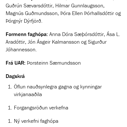
Guðrún Sævarsdóttir, Hilmar Gunnlaugsson,
Magnús Guðmundsson, Þóra Ellen Þórhallsdóttir og
Þórgnýr Dýrfjörð.
Formenn faghópa:
Anna Dóra Sæþórsdóttir, Ása L.
Aradóttir, Jón Ásgeir Kalmansson og Sigurður
Jóhannesson.
Frá UAR:
Þorsteinn Sæmundsson
Dagskrá
Öflun nauðsynlegra gagna og kynningar
virkjanaaðila
Forgangsröðun verkefna
Ný verkefni faghópa