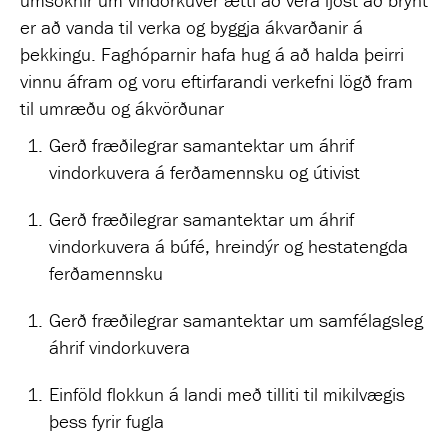
er að vanda til verka og byggja ákvarðanir á
þekkingu. Faghóparnir hafa hug á að halda þeirri
vinnu áfram og voru eftirfarandi verkefni lögð fram
til umræðu og ákvörðunar
Gerð fræðilegrar samantektar um áhrif
vindorkuvera á ferðamennsku og útivist
Gerð fræðilegrar samantektar um áhrif
vindorkuvera á búfé, hreindýr og hestatengda
ferðamennsku
Gerð fræðilegrar samantektar um samfélagsleg
áhrif vindorkuvera
Einföld flokkun á landi með tilliti til mikilvægis
þess fyrir fugla