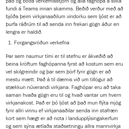
það og boða verkefnisstjórn og alla faghópa á slíka
fundi á Teams innan skamms. Beðið verður með að
bjóða þeim virkjanaaðilum vindorku sem ljóst er að
þurfa ráðrúm til að senda inn frekari gögn áður en
lengra er haldið.
Forgangsröðun verkefna
Þar sem naumur tími er til stefnu er ákveðið að
beina kröftum faghópanna fyrst að kostum sem eru
vel skilgreindir og þar sem þörf fyrir gögn er að
mestu mætt. Það á til dæmis við um tillögur að
stækkun núverandi virkjana. Faghópar eru að taka
saman hvaða gögn eru til og hvað vantar um hvern
virkjanakost. Það er þó ljóst að það mun flýta mjög
fyrir allri vinnu ef virkjanaaðilar senda inn stafræn
kort sem hægt er að nota í landupplýsingakerfum
og sem sýna ætlaða staðsetningu allra mannvirkja