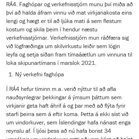
RÁ4. Faghópar og verkefnisstjórn munu því miða að
því að halda áfram vinnu við mat virkjanakosta eins
lengi og hægt er til að ljúka mati á sem flestum
kostum og skila þeim í hendur næstu
verkefnisstjórnar. Verkefnisstjórn mun ráðfæra sig
við lögfræðinga um skilvirkustu leiðir sem lögin
leyfa og setja síðan fram tímaáætlun um vinnuna til
loka skipunartímans í marslok 2021.
Ný verkefni faghópa
Í RÁ4 hefur tíminn m.a. verið nýttur til að afla
nauðsynlegrar þekkingar á ýmsum þáttum sem
virkjanir geta haft áhrif á og þar með að flýta fyrir
starfi þeirra sem á eftir koma. Þetta á ekki síst við
um vindorkuver, sem Íslendingar hafa nánast enga
reynslu af. Í ljósi þess að nú hafa borist 34
umsóknir um vindorkuver ætti að vera ljóst að brýnt