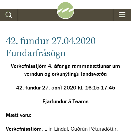
Leit
42. fundur 27.04.2020
Fundarfrásögn
Verkefnisstjórn 4. áfanga rammaáætlunar um
verndun og orkunýtingu landsvæða
42. fundur 27. apríl 2020 kl. 16:15-17:45
Fjarfundur á Teams
Mætt voru:
Verkefnisstjórn
: Elín Líndal, Guðrún Pétursdóttir,