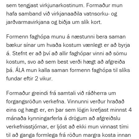
sem tengjast virkjunarkostinum. Formaður mun
hafa samband við virkjanaaðila vatnsorku- og
jarðvarmavirkjana og biðja um slík kort.
Formenn faghópa munu á næstunni bera saman
bækur sínar um hvaða kostum vænlegt er að byrja
á. Stefnt er að því að allir faghópar vinni að sömu
kostum, svo að sem best verði hægt að afgreiða
þá. ÁLA mun kalla saman formenn faghópa til slíks
fundar eftir 2 vikur.
Formaður greindi frá samtali við ráðherra um
forgangsröðun verkefna. Vinnunni verður hraðað
eins og hægt er, en þar sem lögin krefjast minnst 4
mánaða kynningarferla á drögum að afgreiðslu
verkefnisstjórnar, er ljóst að ekki mun vinnast tími
til að ganga formlega frá röðun margra kosta innan