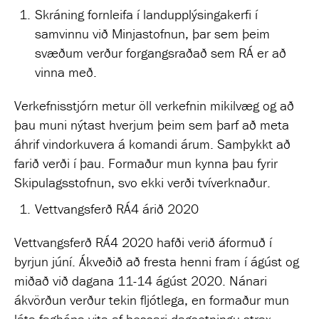
Skráning fornleifa í landupplýsingakerfi í
samvinnu við Minjastofnun, þar sem þeim
svæðum verður forgangsraðað sem RÁ er að
vinna með.
Verkefnisstjórn metur öll verkefnin mikilvæg og að
þau muni nýtast hverjum þeim sem þarf að meta
áhrif vindorkuvera á komandi árum. Samþykkt að
farið verði í þau. Formaður mun kynna þau fyrir
Skipulagsstofnun, svo ekki verði tvíverknaður.
Vettvangsferð RÁ4 árið 2020
Vettvangsferð RÁ4 2020 hafði verið áformuð í
byrjun júní. Ákveðið að fresta henni fram í ágúst og
miðað við dagana 11-14 ágúst 2020. Nánari
ákvörðun verður tekin fljótlega, en formaður mun
láta faghópa vita af þessari dagsetningu strax.