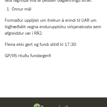
Önnur mál
Formaður upplýsti um ítrekun á erindi til UAR um
lögfræðiálit vegna endurupptöku virkjanakosts sem
afgreiddur var í RÁ2.
Fleira ekki gert og fundi slitið kl 17:30
GP/ÞS rituðu fundargerð