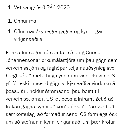
Vettvangsferð RÁ4 2020
Önnur mál
Öflun nauðsynlegra gagna og kynningar
virkjanaaðila
Formaður sagði frá samtali sínu og Guðna
Jóhannessonar orkumálastjóra um þau gögn sem
verkefnisstjórn og faghópar telja nauðsynleg svo
hægt sé að meta hugmyndir um vindorkuver. OS
yfirfór ekki innsend gögn virkjanaaðila vindorku á
þessu ári, heldur áframsendi þau beint til
verkefnisstjórnar. OS lét þess jafnframt getið að
frekari gagna kynni að verða óskað. Það varð að
samkomulagi að formaður sendi OS formlega ósk
um að stofnunin kynni virkjanaaðilum þær kröfur