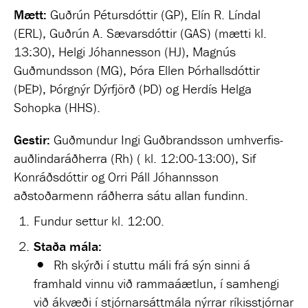
Mætt:
Guðrún Pétursdóttir (GP), Elín R. Líndal
(ERL), Guðrún A. Sævarsdóttir (GAS) (mætti kl.
13:30), Helgi Jóhannesson (HJ), Magnús
Guðmundsson (MG), Þóra Ellen Þórhallsdóttir
(ÞEÞ), Þórgnýr Dýrfjörð (ÞD) og Herdís Helga
Schopka (HHS).
Gestir:
Guðmundur Ingi Guðbrandsson umhverfis-
auðlindaráðherra (Rh) ( kl. 12:00-13:00), Sif
Konráðsdóttir og Orri Páll Jóhannsson
aðstoðarmenn ráðherra sátu allan fundinn.
Fundur settur kl. 12:00.
Staða mála:
Rh skýrði í stuttu máli frá sýn sinni á
framhald vinnu við rammaáætlun, í samhengi
við ákvæði í stjórnarsáttmála nýrrar ríkisstjórnar