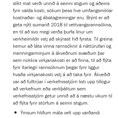
slíkt mat verði unnið á seinni stigum og aðeins
fyrir valda kosti, sökum þess hve umfangsmiklar
kostnaðar- og ábatagreiningar eru. Brýnt er að
geta nýtt sumarið 2018 til vettvangsrannsókna,
en til að svo megi verða þurfa línur um
verkheimildir vstj að skýrast hið fyrsta. Til greina
kemur að láta vinna rannsóknir á náttúrufari og
menningarminjum á ákveðnum svæðum þar
sem nokkra virkjanakosti er að finna, til að flýta
fyrir ítarlegri rannsóknum þegar fyrir liggur
hvaða virkjanakosti vstj á að taka fyrir. Ákveðið
var að fulltrúar í verkefnisstjórn listi upp tillögur
að verkefnum eða verkþáttum sem
verkefnisstjórn getur unnið að á næstu vikum til
að flýta fyrir störfum á seinni stigum.
Ýmsum hliðum mála velt upp varðandi