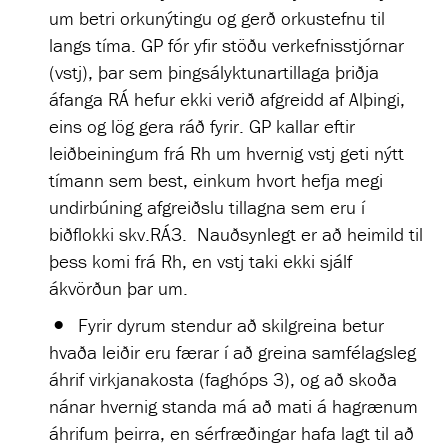
um betri orkunýtingu og gerð orkustefnu til
langs tíma. GP fór yfir stöðu verkefnisstjórnar
(vstj), þar sem þingsályktunartillaga þriðja
áfanga RÁ hefur ekki verið afgreidd af Alþingi,
eins og lög gera ráð fyrir. GP kallar eftir
leiðbeiningum frá Rh um hvernig vstj geti nýtt
tímann sem best, einkum hvort hefja megi
undirbúning afgreiðslu tillagna sem eru í
biðflokki skv.RÁ3. Nauðsynlegt er að heimild til
þess komi frá Rh, en vstj taki ekki sjálf
ákvörðun þar um.
Fyrir dyrum stendur að skilgreina betur
hvaða leiðir eru færar í að greina samfélagsleg
áhrif virkjanakosta (faghóps 3), og að skoða
nánar hvernig standa má að mati á hagrænum
áhrifum þeirra, en sérfræðingar hafa lagt til að