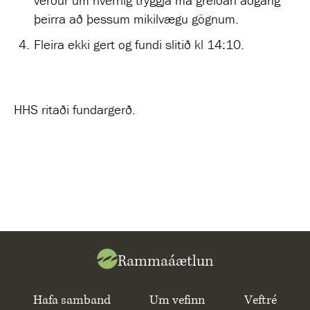
þeirra að þessum mikilvægu gögnum.
Fleira ekki gert og fundi slitið kl 14:10.
HHS ritaði fundargerð.
Rammaáætlun
Hafa samband
Um vefinn
Veftré