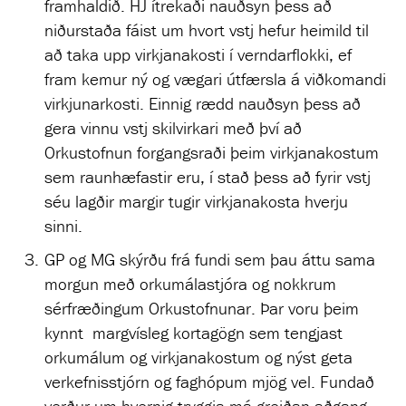
framhaldið. HJ ítrekaði nauðsyn þess að
niðurstaða fáist um hvort vstj hefur heimild til
að taka upp virkjanakosti í verndarflokki, ef
fram kemur ný og vægari útfærsla á viðkomandi
virkjunarkosti. Einnig rædd nauðsyn þess að
gera vinnu vstj skilvirkari með því að
Orkustofnun forgangsraði þeim virkjanakostum
sem raunhæfastir eru, í stað þess að fyrir vstj
séu lagðir margir tugir virkjanakosta hverju
sinni.
GP og MG skýrðu frá fundi sem þau áttu sama
morgun með orkumálastjóra og nokkrum
sérfræðingum Orkustofnunar. Þar voru þeim
kynnt margvísleg kortagögn sem tengjast
orkumálum og virkjanakostum og nýst geta
verkefnisstjórn og faghópum mjög vel. Fundað
verður um hvernig tryggja má greiðan aðgang