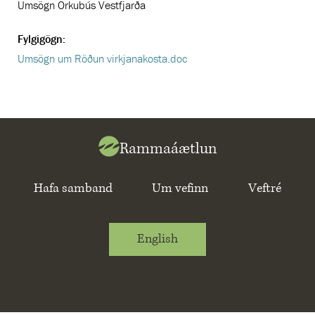
Umsögn Orkubús Vestfjarða
Fylgigögn:
Umsögn um Röðun virkjanakosta.doc
Rammaáætlun
Hafa samband
Um vefinn
Veftré
English