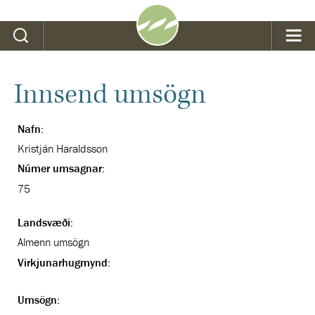
Leit
Innsend umsögn
Nafn:
Kristján Haraldsson
Númer umsagnar:
75
Landsvæði:
Almenn umsögn
Virkjunarhugmynd:
Umsögn: