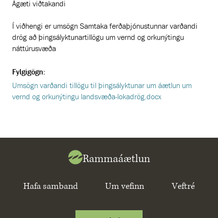
Ágæti viðtakandi
Í viðhengi er umsögn Samtaka ferðaþjónustunnar varðandi
drög að þingsályktunartillögu um vernd og orkunýtingu
náttúrusvæða
Fylgigögn:
Umsögn varðandi tillögu til þingsályktunar um áætlun um
vernd og orkunýtingu landsvæða-lokadrög.docx
Rammaáætlun
Hafa samband
Um vefinn
Veftré