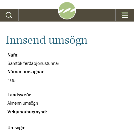
Leit
Innsend umsögn
Nafn:
Samtök ferðaþjónustunnar
Númer umsagnar:
105
Landsvæði:
Almenn umsögn
Virkjunarhugmynd:
Umsögn: