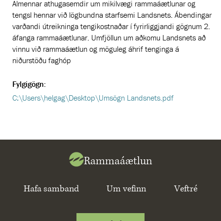
Almennar athugasemdir um mikilvægi rammaáætlunar og
tengsl hennar við lögbundna starfsemi Landsnets. Ábendingar
varðandi útreikninga tengikostnaðar í fyrirliggjandi gögnum 2.
áfanga rammaáætlunar. Umfjöllun um aðkomu Landsnets að
vinnu við rammaáætlun og möguleg áhrif tenginga á
niðurstöðu faghóp
Fylgigögn:
C:\Users\helgag\Desktop\Umsögn Landsnets.pdf
Rammaáætlun
Hafa samband
Um vefinn
Veftré