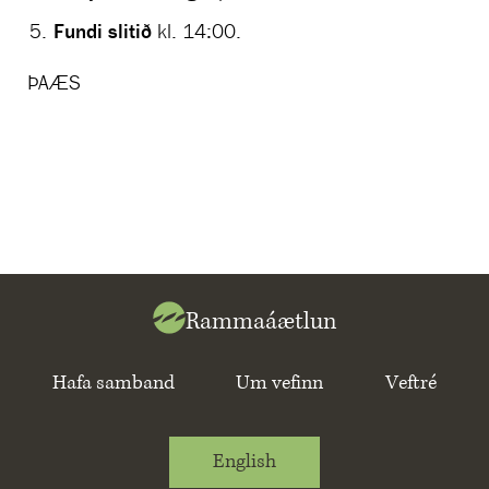
Fundi slitið
kl. 14:00.
ÞAÆS
Rammaáætlun
Hafa samband
Um vefinn
Veftré
English