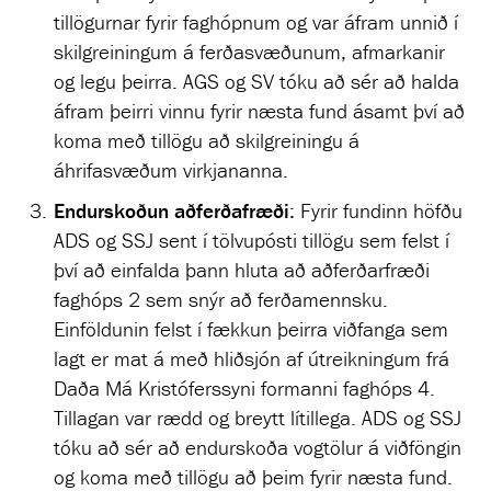
tillögurnar fyrir faghópnum og var áfram unnið í
skilgreiningum á ferðasvæðunum, afmarkanir
og legu þeirra. AGS og SV tóku að sér að halda
áfram þeirri vinnu fyrir næsta fund ásamt því að
koma með tillögu að skilgreiningu á
áhrifasvæðum virkjananna.
Endurskoðun aðferðafræði
: Fyrir fundinn höfðu
ADS og SSJ sent í tölvupósti tillögu sem felst í
því að einfalda þann hluta að aðferðarfræði
faghóps 2 sem snýr að ferðamennsku.
Einföldunin felst í fækkun þeirra viðfanga sem
lagt er mat á með hliðsjón af útreikningum frá
Daða Má Kristóferssyni formanni faghóps 4.
Tillagan var rædd og breytt lítillega. ADS og SSJ
tóku að sér að endurskoða vogtölur á viðföngin
og koma með tillögu að þeim fyrir næsta fund.