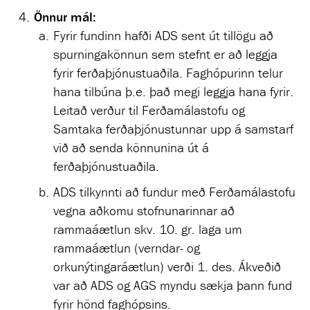
Önnur mál:
Fyrir fundinn hafði ADS sent út tillögu að
spurningakönnun sem stefnt er að leggja
fyrir ferðaþjónustuaðila. Faghópurinn telur
hana tilbúna þ.e. það megi leggja hana fyrir.
Leitað verður til Ferðamálastofu og
Samtaka ferðaþjónustunnar upp á samstarf
við að senda könnunina út á
ferðaþjónustuaðila.
ADS tilkynnti að fundur með Ferðamálastofu
vegna aðkomu stofnunarinnar að
rammaáætlun skv. 10. gr. laga um
rammaáætlun (verndar- og
orkunýtingaráætlun) verði 1. des. Ákveðið
var að ADS og AGS myndu sækja þann fund
fyrir hönd faghópsins.