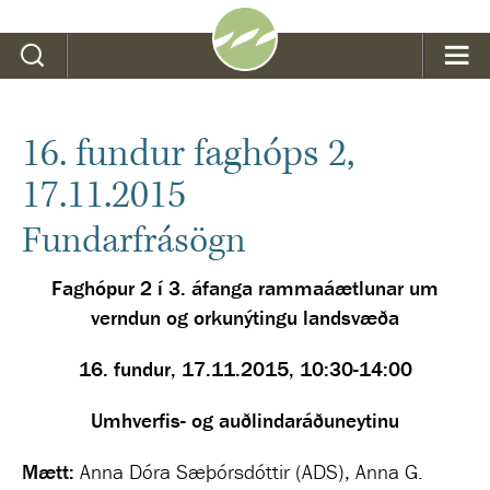
Leit
16. fundur faghóps 2,
17.11.2015
Fundarfrásögn
Faghópur 2 í
3. áfanga rammaáætlunar um
verndun og orkunýtingu landsvæða
16. fundur, 17.11.2015, 10:30-14:00
Umhverfis- og auðlindaráðuneytinu
Mætt:
Anna Dóra Sæþórsdóttir (ADS), Anna G.