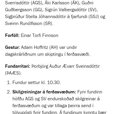
Sverrisdóttir (AGS), Áki Karlsson (ÁK), Guðni
Guðbergsson (GG), Sigrún Valbergsdóttir (SV),
Sigþrúður Stella Jóhannsdóttir á fjarfundi (SSJ) og
Sveinn Runólfsson (SR).
Forföll:
Einar Torfi Finnson
Gestur:
Adam Hoffritz (AH) var undir
dagskrárliðnum um skiptingu í ferðasvæði.
Fundarritari:
Þorbjörg Auður Ævarr Sveinsdóttir
(ÞAÆS).
Fundur settur kl. 10:30.
Skilgreiningar á ferðasvæðum:
Fyrir fundinn
höfðu AGS og SV endurskoðað skilgreinar á
ferðasvæðum og var tillaga þeirra send í
tölvupósti fyrir fundinn. Á fundinum kynntu þær