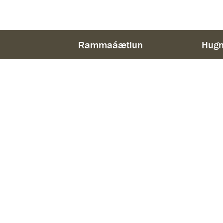
Rammaáætlun
Hugm