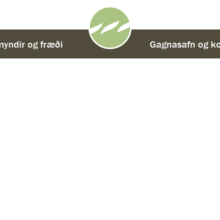
yndir og fræði
-
Gagnasafn og ko