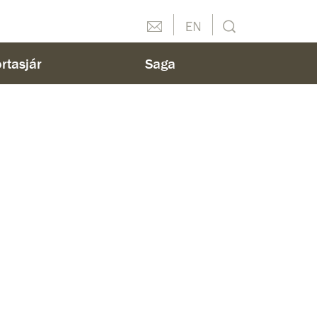
Hafðu samband
English
Leit
rtasjár
Saga