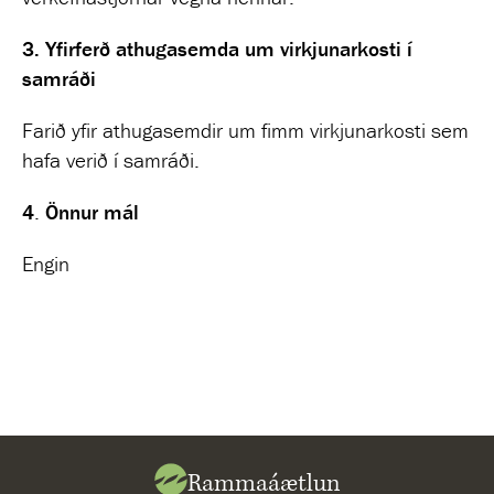
3.
Yfirferð athugasemda um virkjunarkosti í
samráði
Farið yfir athugasemdir um fimm virkjunarkosti sem
hafa verið í samráði.
4
.
Önnur mál
Engin
Rammaáætlun