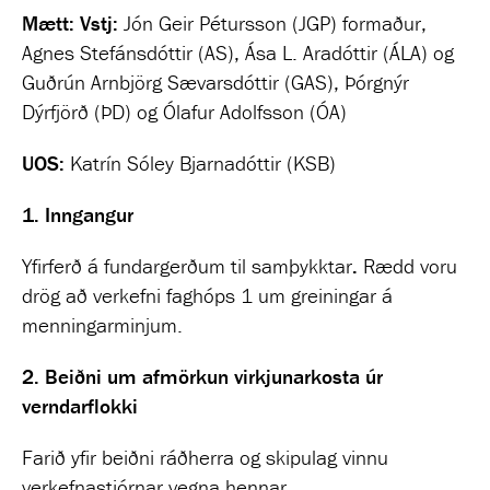
Mætt:
Vstj:
Jón Geir Pétursson (JGP) formaður,
Agnes Stefánsdóttir (AS), Ása L. Aradóttir (ÁLA) og
Guðrún Arnbjörg Sævarsdóttir (GAS), Þórgnýr
Dýrfjörð (ÞD) og Ólafur Adolfsson (ÓA)
UOS:
Katrín Sóley Bjarnadóttir (KSB)
1.
Inngangur
Yfirferð á fundargerðum til samþykktar
.
Rædd voru
drög að verkefni faghóps 1 um greiningar á
menningarminjum.
2. Beiðni um afmörkun virkjunarkosta úr
verndarflokki
Farið yfir beiðni ráðherra og skipulag vinnu
verkefnastjórnar vegna hennar.