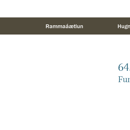
Rammaáætlun
Hugm
64
Fu