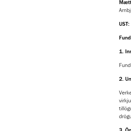
Mætt
Arnbj
UST:
Fund
1.
In
Fundu
2.
Um
Verke
virkj
tillö
drögu
3.
Ön