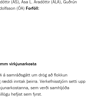
ttir (AS), Ása L. Aradóttir (ÁLA), Guðrún
Adolfsson (ÓA)
Forföll:
imm virkjunarkosta
áði á samráðsgátt um drög að flokkun
 ræddi inntak þeirra. Verkefnisstjórn setti upp
virkjunarkostanna, sem verði samhljóða
lögu hefjist sem fyrst.