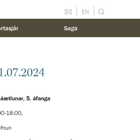
Hafðu samband
English
Leit
rtasjár
Saga
1.07.2024
áætlunar, 5. áfanga
:00-18:00,
ofnun