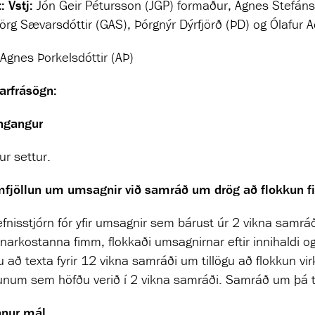
:
Vstj:
Jón Geir Pétursson (JGP) formaður, Agnes Stefánsdó
örg Sævarsdóttir (GAS), Þórgnýr Dýrfjörð (ÞD) og Ólafur 
Agnes Þorkelsdóttir (AÞ)
arfrásögn:
ngangur
r settur.
fjöllun um umsagnir við samráð um drög að flokkun f
fnisstjórn fór yfir umsagnir sem bárust úr 2 vikna samr
unarkostanna fimm, flokkaði umsagnirnar eftir innihaldi og
gu að texta fyrir 12 vikna samráði um tillögu að flokkun 
num sem höfðu verið í 2 vikna samráði. Samráð um þá til
nur mál