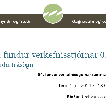
yndir og fræði
-
Gagnasafn og ko
. fundur verkefnisstjórnar 0
ndarfrásögn
64. fundur verkefnisstjórnar ramma
Tími:
1. júlí 2024 kl. 13
Staður:
Umhverfisst