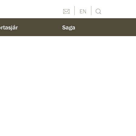
Hafðu samband
English
Leit
rtasjár
Saga