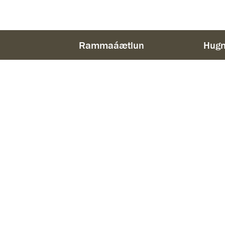
Rammaáætlun
Hugm