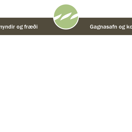
yndir og fræði
-
Gagnasafn og ko