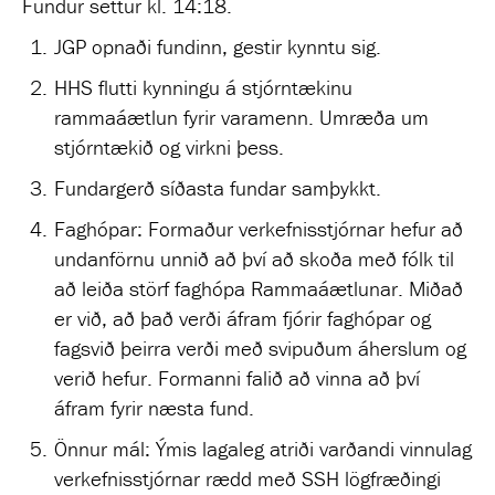
Fundur settur kl. 14:18.
JGP opnaði fundinn, gestir kynntu sig.
HHS flutti kynningu á stjórntækinu
rammaáætlun fyrir varamenn. Umræða um
stjórntækið og virkni þess.
Fundargerð síðasta fundar samþykkt.
Faghópar: Formaður verkefnisstjórnar hefur að
undanförnu unnið að því að skoða með fólk til
að leiða störf faghópa Rammaáætlunar. Miðað
er við, að það verði áfram fjórir faghópar og
fagsvið þeirra verði með svipuðum áherslum og
verið hefur. Formanni falið að vinna að því
áfram fyrir næsta fund.
Önnur mál: Ýmis lagaleg atriði varðandi vinnulag
verkefnisstjórnar rædd með SSH lögfræðingi