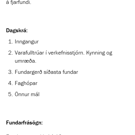
á fjarfundi.
Dagskrá:
Inngangur
Varafulltrúar í verkefnisstjórn. Kynning og
umræða.
Fundargerð síðasta fundar
Faghópar
Önnur mál
Fundarfrásögn: