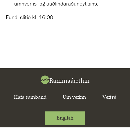
umhverfis- og auðlindaráðuneytisins.
Fundi slitið kl. 16:00
Rammaáætlun
Hafa samband
Um vefinn
Veftré
English