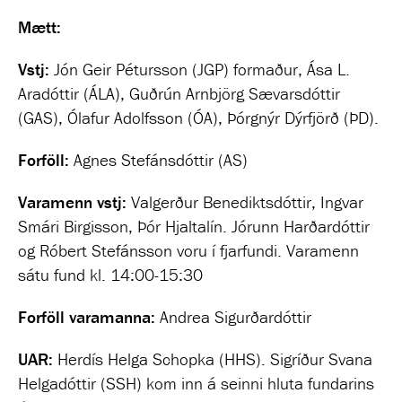
Mætt:
Vstj:
Jón Geir Pétursson (JGP) formaður, Ása L.
Aradóttir (ÁLA), Guðrún Arnbjörg Sævarsdóttir
(GAS), Ólafur Adolfsson (ÓA), Þórgnýr Dýrfjörð (ÞD).
Forföll:
Agnes Stefánsdóttir (AS)
Varamenn vstj:
Valgerður Benediktsdóttir, Ingvar
Smári Birgisson, Þór Hjaltalín. Jórunn Harðardóttir
og Róbert Stefánsson voru í fjarfundi. Varamenn
sátu fund kl. 14:00-15:30
Forföll varamanna:
Andrea Sigurðardóttir
UAR:
Herdís Helga Schopka (HHS). Sigríður Svana
Helgadóttir (SSH) kom inn á seinni hluta fundarins