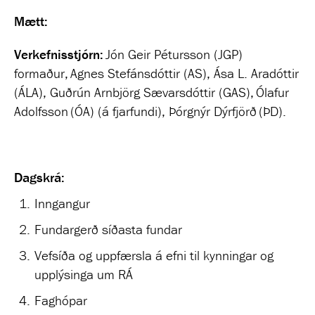
Mætt:
Verkefnisstjórn:
Jón Geir Pétursson (JGP)
formaður, Agnes Stefánsdóttir (AS), Ása L. Aradóttir
(ÁLA), Guðrún Arnbjörg Sævarsdóttir (GAS), Ólafur
Adolfsson (ÓA) (á fjarfundi), Þórgnýr Dýrfjörð (ÞD).
Dagskrá:
Inngangur
Fundargerð síðasta fundar
Vefsíða og uppfærsla á efni til kynningar og
upplýsinga um RÁ
Faghópar