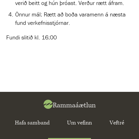
verið beitt og hún þróast. Verður rætt áfram.
Önnur mál: Rætt að boða varamenn á næsta
fund verkefnisstjórnar.
Fundi slitið kl. 16:00
Rammaáætlun
Hafa samband
Um vefinn
Veftré