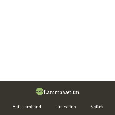
Rammaáætlun
Hafa samband
Um vefinn
Veftré