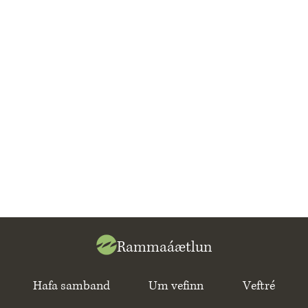
Rammaáætlun
Hafa samband
Um vefinn
Veftré