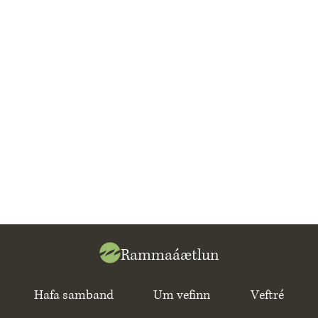
Rammaáætlun
Hafa samband
Um vefinn
Veftré