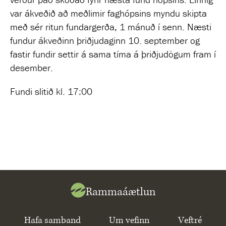
var ákveðið að meðlimir faghópsins myndu skipta
með sér ritun fundargerða, 1 mánuð í senn. Næsti
fundur ákveðinn þriðjudaginn 10. september og
fastir fundir settir á sama tíma á þriðjudögum fram í
desember.
Fundi slitið kl. 17:00
Rammaáætlun
Hafa samband
Um vefinn
Veftré