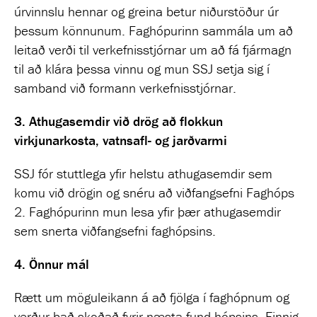
úrvinnslu hennar og greina betur niðurstöður úr
þessum könnunum. Faghópurinn sammála um að
leitað verði til verkefnisstjórnar um að fá fjármagn
til að klára þessa vinnu og mun SSJ setja sig í
samband við formann verkefnisstjórnar.
3.
Athugasemdir við drög að flokkun
virkjunarkosta, vatnsafl- og jarðvarmi
SSJ fór stuttlega yfir helstu athugasemdir sem
komu við drögin og snéru að viðfangsefni Faghóps
2. Faghópurinn mun lesa yfir þær athugasemdir
sem snerta viðfangsefni faghópsins.
4.
Önnur mál
Rætt um möguleikann á að fjölga í faghópnum og
verður það skoðað fyrir næsta fund hópsins. Einnig