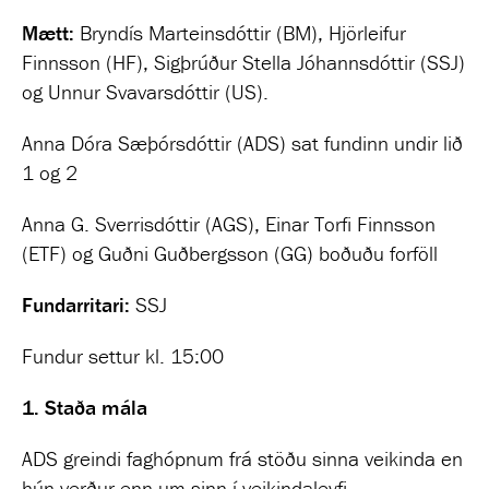
Mætt:
Bryndís Marteinsdóttir (BM), Hjörleifur
Finnsson (HF), Sigþrúður Stella Jóhannsdóttir (SSJ)
og Unnur Svavarsdóttir (US).
Anna Dóra Sæþórsdóttir (ADS) sat fundinn undir lið
1 og 2
Anna G. Sverrisdóttir (AGS), Einar Torfi Finnsson
(ETF) og Guðni Guðbergsson (GG) boðuðu forföll
Fundarritari:
SSJ
Fundur settur kl. 15:00
1.
Staða mála
ADS greindi faghópnum frá stöðu sinna veikinda en
hún verður enn um sinn í veikindaleyfi.