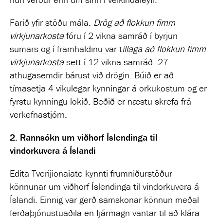
Farið yfir stöðu mála.
Drög að flokkun fimm
virkjunarkosta
fóru í 2 vikna samráð í byrjun
sumars og í framhaldinu var t
illaga að flokkun fimm
virkjunarkosta
sett í 12 vikna samráð. 27
athugasemdir bárust við drögin. Búið er að
tímasetja 4 vikulegar kynningar á orkukostum og er
fyrstu kynningu lokið. Beðið er næstu skrefa frá
verkefnastjórn.
2.
Rannsókn um viðhorf Íslendinga til
vindorkuvera á Íslandi
Edita Tverijionaiate kynnti frumniðurstöður
könnunar um viðhorf Íslendinga til vindorkuvera á
Íslandi. Einnig var gerð samskonar könnun meðal
ferðaþjónustuaðila en fjármagn vantar til að klára