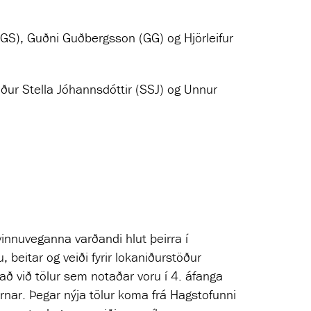
AGS), Guðni Guðbergsson (GG) og Hjörleifur
úður Stella Jóhannsdóttir (SSJ) og Unnur
vinnuveganna varðandi hlut þeirra í
beitar og veiði fyrir lokaniðurstöður
ðað við tölur sem notaðar voru í 4. áfanga
nar. Þegar nýja tölur koma frá Hagstofunni