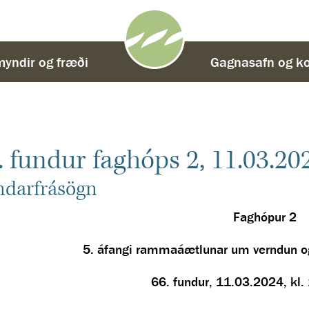
yndir og fræði
-
Gagnasafn og ko
. fundur faghóps 2, 11.03.20
ndarfrásögn
Faghópur 2
5. áfangi rammaáætlunar um verndun o
66. fundur, 11.03.2024, kl.