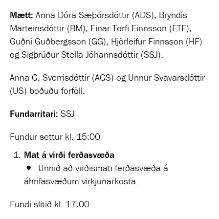
Mætt:
Anna Dóra Sæþórsdóttir (ADS), Bryndís
Marteinsdóttir (BM), Einar Torfi Finnsson (ETF),
Guðni Guðbergsson (GG), Hjörleifur Finnsson (HF)
og Sigþrúður Stella Jóhannsdóttir (SSJ).
Anna G. Sverrisdóttir (AGS) og Unnur Svavarsdóttir
(US) boðuðu forföll.
Fundarritari:
SSJ
Fundur settur kl. 15:00
Mat á virði ferðasvæða
Unnið að virðismati ferðasvæða á
áhrifasvæðum virkjunarkosta.
Fundi slitið kl. 17:00