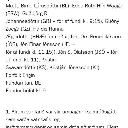
Mætt: Birna Lárusdóttir (BL), Edda Ruth Hlín Waage
(ERW), Guðbjörg R.
Jóhannesdóttir (GRJ – fór af fundi kl. 9:15), Guðný
Zoëga (GZ), Hafdís Hanna
Ægisdóttir (HHÆ) formaður, Ívar Örn Benediktsson
(ÍÖB), Jón Einar Jónsson (JEJ –
fór af fundi kl. 11:15)), Jón S. Ólafsson (JSÓ – fór
af fundi kl. 11), Kristín
Svavarsdóttir (KS), Kristján Jónasson (KJ)
Forföll: Engin
Fundarritari: BL
Fundur hófst kl. 9
1. Áfram var farið var yfir umsagnir í samráðsgátt
sem varða vatnsafls- og
jarðvarmavirkjanir og samin drög að svörum. Flest