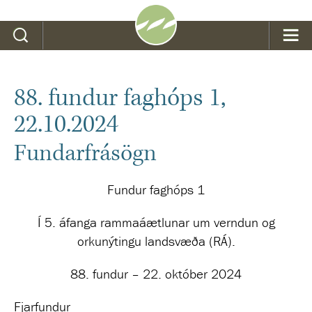
Leit
88. fundur faghóps 1,
22.10.2024
Fundarfrásögn
Fundur faghóps 1
Í 5. áfanga rammaáætlunar um verndun og
orkunýtingu landsvæða (RÁ).
88. fundur – 22. október 2024
Fjarfundur