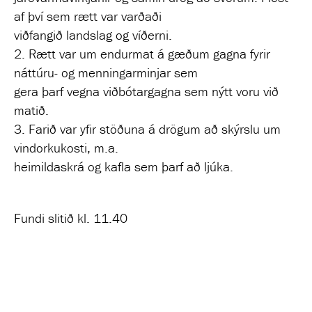
af því sem rætt var varðaði
viðfangið landslag og víðerni.
2. Rætt var um endurmat á gæðum gagna fyrir
náttúru- og menningarminjar sem
gera þarf vegna viðbótargagna sem nýtt voru við
matið.
3. Farið var yfir stöðuna á drögum að skýrslu um
vindorkukosti, m.a.
heimildaskrá og kafla sem þarf að ljúka.
Fundi slitið kl. 11.40