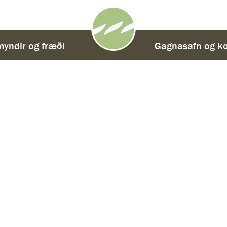
yndir og fræði
-
Gagnasafn og ko