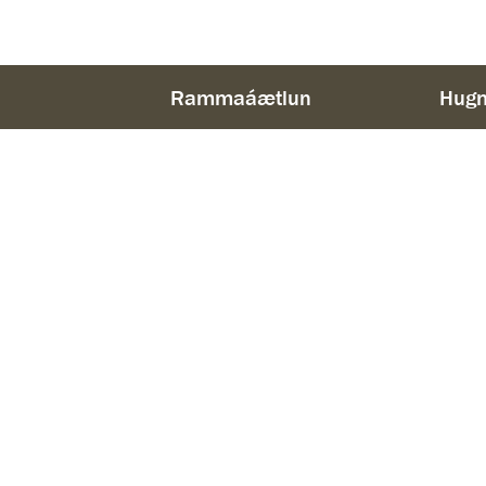
Rammaáætlun
Hugm