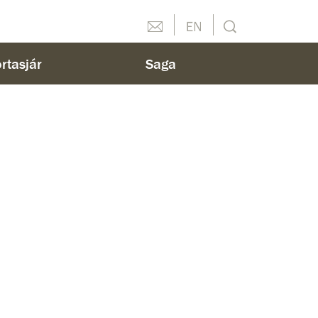
Hafðu samband
English
Leit
rtasjár
Saga